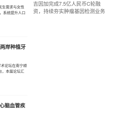
吉因加完成7.5亿人民币C轮融
民生需求与女性
资，持续夯实肿瘤基因检测业务
，系统提升人口
峡两岸种植牙
学术论坛在南宁顺
台，本届论坛汇
心脑血管疾