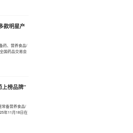
业多款明星产
庭常备药、营养食品/
届全国药品交易会
药上榜品牌”
庭常备营养食品/
5年11月18日在