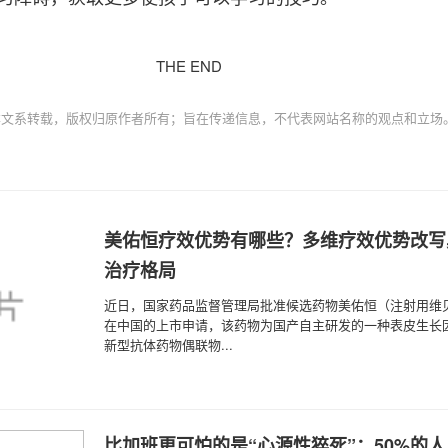
THE END
本文系转载，版权归原作者所有；旨在传递信息，不代表网站名称的观点和立场
美佑恒疗效优势有哪些？多维疗效优势改写
治疗格局
近日，国家药品监督管理局批准候选药物美佑恒（注射用维
在中国的上市申请，该药物为国产自主研发的一种表皮生长
新型抗体药物偶联物...
比加班更可怕的是“心源性猝死”：50%的