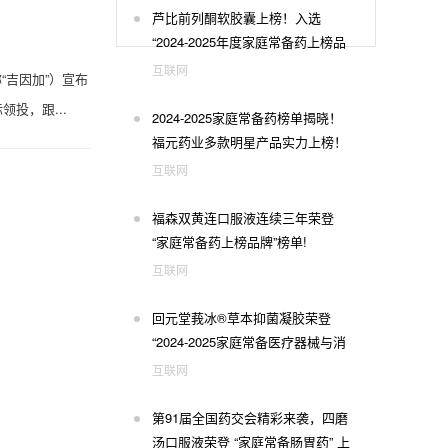
芦比前列酮软胶囊上榜！入选
“2024-2025年度家庭常备药上榜品
牌”榜单
互联网
“吉因加”）宣布
投，跟...
2024-2025家庭常备药榜单揭晓！
福元药业多款明星产品实力上榜！
互联网
福森双黄连口服液连续三年荣登
“家庭常备药上榜品牌”榜单!
互联网
回元堂莪冰®草本抑菌凝胶荣登
“2024-2025家庭常备医疗器械与消
毒用品上榜品牌”！
互联网
第91届全国药交会精彩来袭，四磨
汤口服液荣登 “家庭常备肠胃药” 上