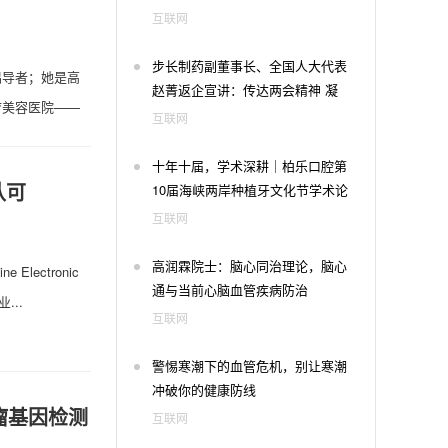
跳
互联网
步长制药副董事长、全国人大代表
倡导者；她是高
赵菁返企宣讲：传达两会精神 凝
疗美容医院——
聚发展合力
互联网
十年十届，学术深耕｜柏乐口腔第
认可
10届海峡两岸种植牙文化节学术论
坛成功举办
互联网
高润霖院士：脑心同治理论，脑心
ectronic
通与当前心脑血管疾病防治
业...
互联网
警惕寒潮下的血管危机，别让寒潮
冲破你的健康防线
瘤基因检测
互联网