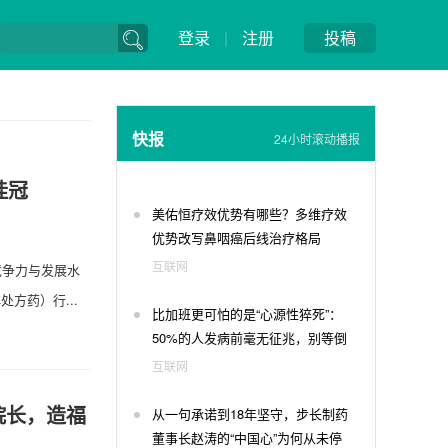
登录
|
注册
投稿
快报
24小时滚动播报
桂冠
美佑恒疗效优势有哪些？多维疗效
优势改写鼻咽癌后线治疗格局
互联网
竞争力与发展水
方药）行...
比加班更可怕的是“心源性猝死”：
50%的人发病前毫无征兆，别等倒
下才后悔
互联网
院长，造福
从一句承诺到18年坚守，步长制药
董事长赵涛的“中国心”为何从未停