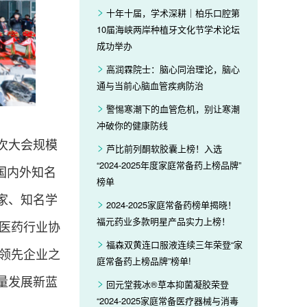
十年十届，学术深耕｜柏乐口腔第
10届海峡两岸种植牙文化节学术论坛
成功举办
高润霖院士：脑心同治理论，脑心
通与当前心脑血管疾病防治
警惕寒潮下的血管危机，别让寒潮
冲破你的健康防线
本次大会规模
芦比前列酮软胶囊上榜！入选
“2024-2025年度家庭常备药上榜品牌”
家国内外知名
榜单
家、知名学
2024-2025家庭常备药榜单揭晓！
福元药业多款明星产品实力上榜！
医药行业协
福森双黄连口服液连续三年荣登“家
领先企业之
庭常备药上榜品牌”榜单!
质量发展新蓝
回元堂莪冰®草本抑菌凝胶荣登
“2024-2025家庭常备医疗器械与消毒