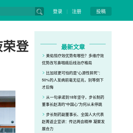
登录
|
注册
投稿
液荣登
最新文章
美佑恒疗效优势有哪些？多维疗效
优势改写鼻咽癌后线治疗格局
比加班更可怕的是“心源性猝死”：
50%的人发病前毫无征兆，别等倒下
才后悔
从一句承诺到18年坚守，步长制药
董事长赵涛的“中国心”为何从未停跳
步长制药副董事长、全国人大代表
赵菁返企宣讲：传达两会精神 凝聚发
展合力