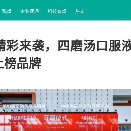
观点
企业速递
科技看点
热文
会精彩来袭，四磨汤口服
上榜品牌