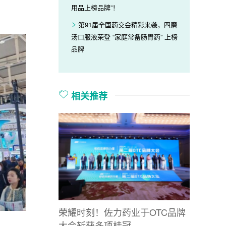
用品上榜品牌”！
第91届全国药交会精彩来袭，四磨
汤口服液荣登 “家庭常备肠胃药” 上榜
品牌
相关推荐
荣耀时刻！佐力药业于OTC品牌
大会斩获多项桂冠